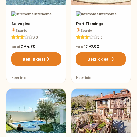
·
Interhome
·
Interhome
Salvagina
Port Flamingo II
Spanje
Spanje
3,0
3,0
€ 44,70
€ 47,62
vanaf
vanaf
Bekijk deal
Bekijk deal
Meer info
Meer info