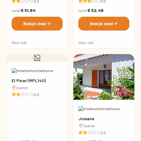
2,0
3,0
€ 51,84
€ 52,48
vanaf
vanaf
Bekijk deal
Bekijk deal
Meer info
Meer info
·
Interhome
El Pinar (MPL140)
Spanje
2,0
·
Interhome
Josiane
Spanje
2,0