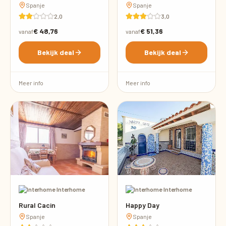
Spanje
Spanje
2,0
3,0
€ 48,76
€ 51,36
vanaf
vanaf
Bekijk deal
Bekijk deal
Meer info
Meer info
·
Interhome
·
Interhome
Rural Cacin
Happy Day
Spanje
Spanje