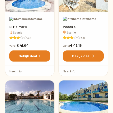
·
Interhome
·
Interhome
El Palmar 9
Peces 3
Spanje
Spanje
3,0
3,0
€ 41,04
€ 43,16
vanaf
vanaf
Bekijk deal
Bekijk deal
Meer info
Meer info