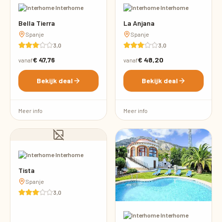
·
Interhome
·
Interhome
Bella Tierra
La Anjana
Spanje
Spanje
3,0
3,0
€ 47,76
€ 48,20
vanaf
vanaf
Bekijk deal
Bekijk deal
Meer info
Meer info
·
Interhome
Tista
Spanje
3,0
·
Interhome