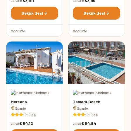
€ 53,00
€ 53,96
vanaf
vanaf
Bekijk deal
Bekijk deal
Meer info
Meer info
·
Interhome
·
Interhome
Moreana
Tamarit Beach
Spanje
Spanje
3,0
3,0
€ 54,12
€ 54,84
vanaf
vanaf