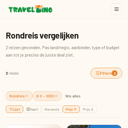
Rondreis vergelijken
2 reizen gevonden. Pas land/regio, aanbieder, type of budget
aan tot je precies de juiste deal ziet.
2
reizen
Filters
2
Rondreis
€ 0 – 1000
Wis alles
Lijst
Kaart
Nieuwste
Prijs ↑
Prijs ↓