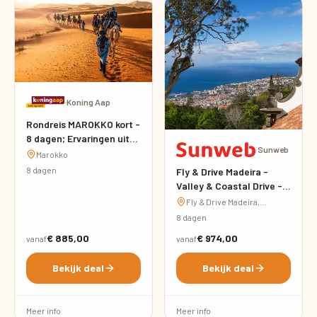
·
Koning Aap
Rondreis MAROKKO kort -
8 dagen; Ervaringen uit
·
Sunweb
1001 Nacht
Marokko
8 dagen
Fly & Drive Madeira -
Valley & Coastal Drive -
inclusief huurauto
Fly & Drive Madeira,
Portugal
8 dagen
€ 885,00
€ 974,00
vanaf
vanaf
Bekijk deal
Bekijk deal
Meer info
Meer info