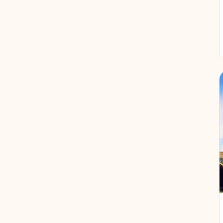
Bahrein
1
Qatar
1
Ghana
1
Honduras
1
Engeland
1
Scandinavië
1
Alaska
1
Indochina
1
Benin
1
Luxemburg
1
Fins Lapland
1
Noord-Macedonië
1
Verenigde Arabische Emiraten
1
Macedonië
1
Togo
1
Paaseiland
1
Tadzjikistan
1
Bosnië en Herzegovina
1