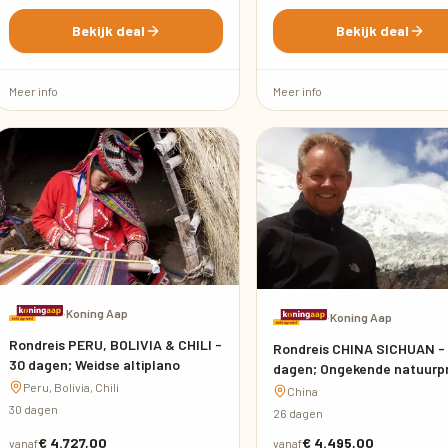
Bekijk deal
Bekijk deal
Meer info
Meer info
·
Koning Aap
·
Koning Aap
Rondreis PERU, BOLIVIA & CHILI -
Rondreis CHINA SICHUAN -
30 dagen; Weidse altiplano
dagen; Ongekende natuurp
Peru, Bolivia, Chili
China
30 dagen
26 dagen
€ 4.727,00
€ 4.495,00
vanaf
vanaf