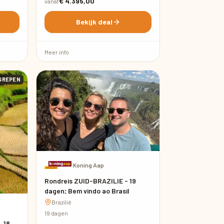
€ 4.395,00
vanaf
Bekijk deal
Meer info
GREPEN
·
Koning Aap
Rondreis ZUID-BRAZILIE - 19
dagen; Bem vindo ao Brasil
Brazilië
19 dagen
, 18