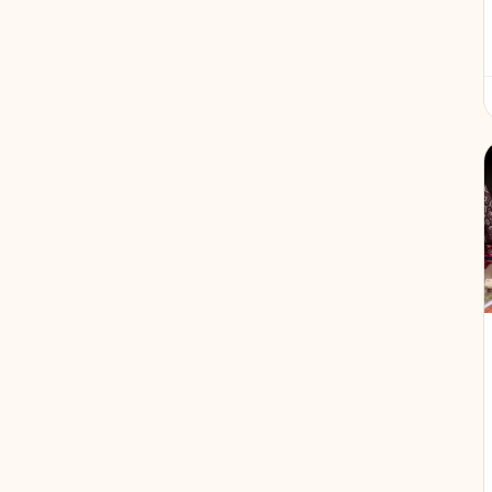
Galapagos
4
Azoren
4
Madagascar
4
Swaziland
4
Armenië
4
Saoedi Arabië
3
Oeganda
3
Australië
3
Bhutan
3
Colombia
3
Singapore
3
ESwatini
3
Turkmenistan
3
Azerbeidzjan
3
Zuid-Korea
3
Canada
3
Malawi
2
Kosovo
2