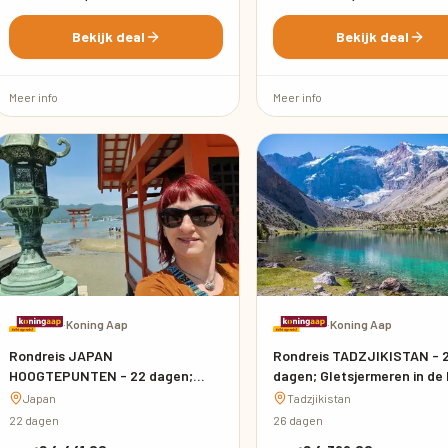
Bekijk deal
Bekijk deal
Meer info
Meer info
·
Koning Aap
·
Koning Aap
Rondreis JAPAN
Rondreis TADZJIKISTAN - 
HOOGTEPUNTEN - 22 dagen;
dagen; Gletsjermeren in de
Verfijnde rituelen
Japan
Tadzjikistan
22 dagen
26 dagen