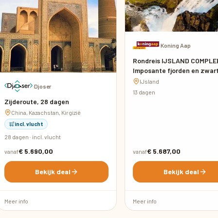
·
Koning Aap
Rondreis IJSLAND COMPLE
Imposante fjorden en zwar
stranden
IJsland
·
Djoser
13 dagen
Zijderoute, 28 dagen
China, Kazachstan, Kirgizië
incl. vlucht
28 dagen · incl. vlucht
€ 5.690,00
€ 5.687,00
vanaf
vanaf
Bekijk deal
Bekijk deal
Meer info
Meer info