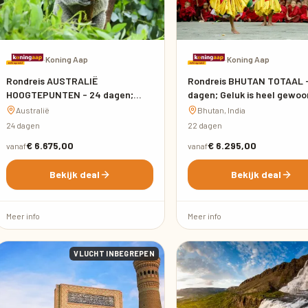
·
Koning Aap
·
Koning Aap
Rondreis AUSTRALIË
Rondreis BHUTAN TOTAAL 
HOOGTEPUNTEN - 24 dagen;
dagen; Geluk is heel gewoo
Land van kangoeroes en rode
Australië
Bhutan, India
aarde
24 dagen
22 dagen
€ 6.675,00
€ 6.295,00
vanaf
vanaf
Bekijk deal
Bekijk deal
Meer info
Meer info
VLUCHT INBEGREPEN