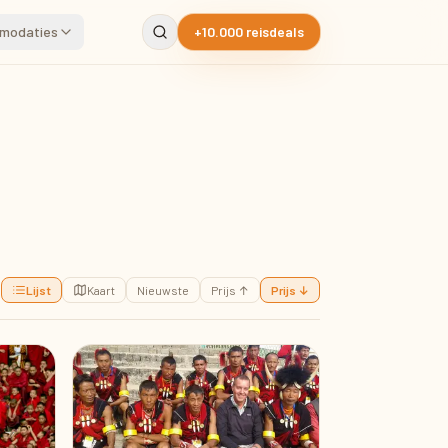
modaties
+10.000 reisdeals
Lijst
Kaart
Nieuwste
Prijs ↑
Prijs ↓