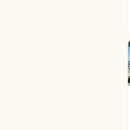
Nieuw-Zeeland
2
Kaapverdië
2
Paraguay
2
Mozambique
2
Mongolië
2
Taiwan
2
Wales
2
Roemenië
2
Oman
2
Servië
2
Slovenië
2
Sunda eilanden
2
Bosnië-Herzegovina
2
Panama
2
Zambia
2
Laos
2
Lesotho
2
België
1