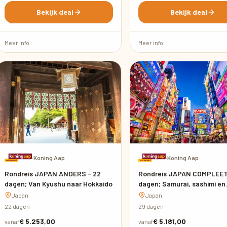
Bekijk deal
Bekijk deal
Meer info
Meer info
·
Koning Aap
·
Koning Aap
Rondreis JAPAN ANDERS - 22
Rondreis JAPAN COMPLEET
dagen; Van Kyushu naar Hokkaido
dagen; Samurai, sashimi en
shinkansen
Japan
Japan
22 dagen
29 dagen
€ 5.253,00
€ 5.181,00
vanaf
vanaf