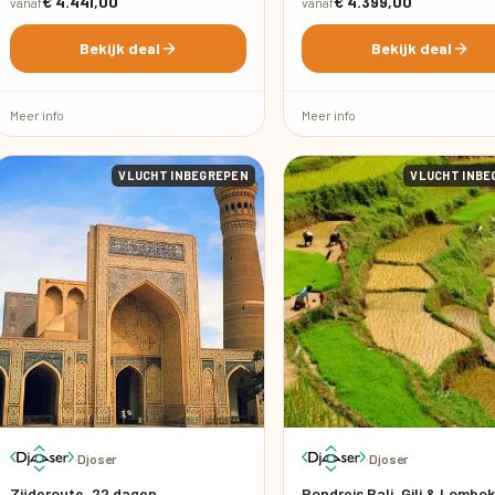
€ 4.441,00
€ 4.399,00
vanaf
vanaf
Bekijk deal
Bekijk deal
Meer info
Meer info
VLUCHT INBEGREPEN
VLUCHT INBE
·
Djoser
·
Djoser
Zijderoute, 22 dagen
Rondreis Bali, Gili & Lombok