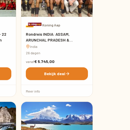
·
Koning Aap
- 22
Rondreis INDIA: ASSAM,
n
ARUNCHAL PRADESH &
NAGALAND - 26 dagen; Het
India
verborgen noordoosten
26 dagen
€ 5.745,00
vanaf
Bekijk deal
Meer info