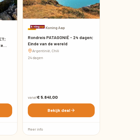
·
Koning Aap
Rondreis PATAGONIË - 24 dagen;
ET;
Einde van de wereld
te
Argentinië, Chili
24 dagen
€ 5.641,00
vanaf
Bekijk deal
Meer info