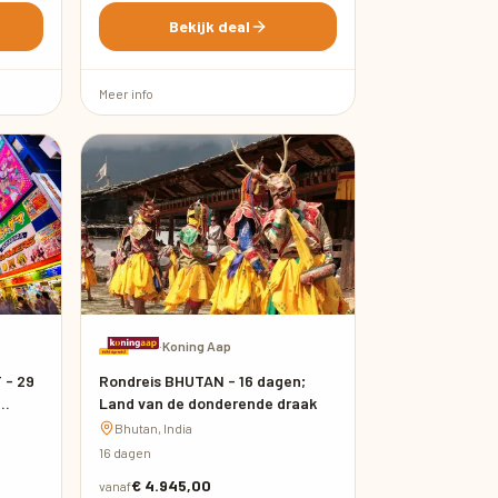
Bekijk deal
Meer info
·
Koning Aap
 - 29
Rondreis BHUTAN - 16 dagen;
Land van de donderende draak
Bhutan, India
16 dagen
€ 4.945,00
vanaf