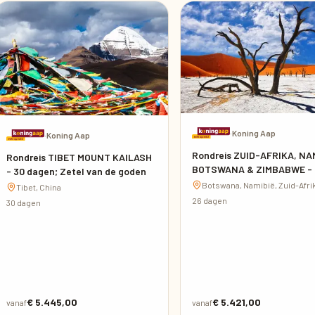
·
Koning Aap
·
Koning Aap
Rondreis ZUID-AFRIKA, NAM
Rondreis TIBET MOUNT KAILASH
BOTSWANA & ZIMBABWE - 
- 30 dagen; Zetel van de goden
dagen; Afrika op z'n best
Botswana, Namibië, Zuid-Afrik
Tibet, China
Zimbabwe
26 dagen
30 dagen
€ 5.445,00
€ 5.421,00
vanaf
vanaf