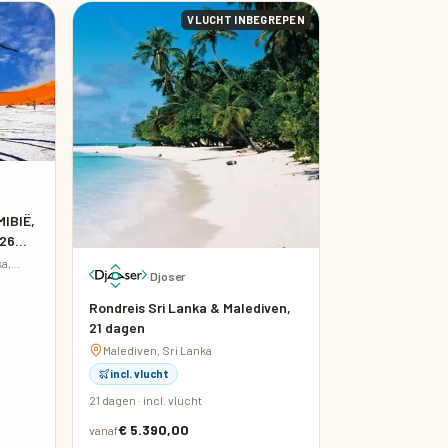
VLUCHT INBEGREPEN
IBIË,
26
a,
·
Djoser
Rondreis Sri Lanka & Malediven,
21 dagen
Malediven, Sri Lanka
incl. vlucht
21 dagen · incl. vlucht
€ 5.390,00
vanaf