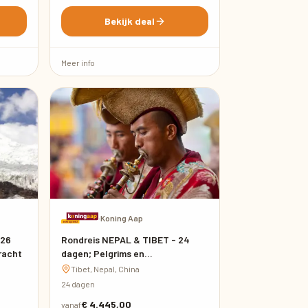
Bekijk deal
Meer info
·
Koning Aap
 26
Rondreis NEPAL & TIBET - 24
racht
dagen; Pelgrims en
gebedsvlaggen
Tibet, Nepal, China
24 dagen
€ 4.445,00
vanaf