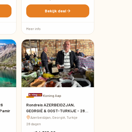
Bekijk deal
Meer info
·
Koning Aap
26
Rondreis AZERBEIDZJAN,
 Pamir
GEORGIË & OOST-TURKIJE - 28
dagen; Drie landen, één
Azerbeidzjan, Georgië, Turkije
onvergetelijk avontuur
28 dagen