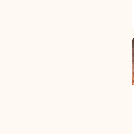
Noorwegen
7
Estland
7
Litouwen
7
Georgië
6
Zweden
6
Kenia
6
Botswana
6
Albanië
6
Chili
6
Ecuador
6
Kirgizië
5
Kazachstan
5
Verenigde Staten
5
Tibet
5
Oezbekistan
4
Montenegro
4
Guatemala
4
Suriname
4