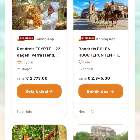
·
Koning Aap
·
Koning Aap
Rondreis EGYPTE - 22
Rondreis POLEN
dagen; Verrassend
HOOGTEPUNTEN - 15
Egypte
dagen; Het land van
Egypte
Polen
duizend meren
22 dagen
15 dagen
€ 2.779,00
€ 2.945,00
vanaf
vanaf
Bekijk deal
Bekijk deal
Meer info
Meer info