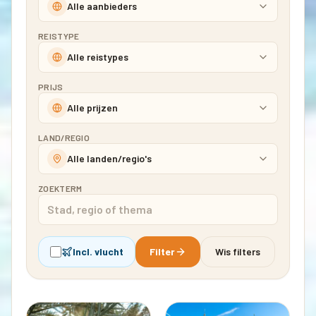
Alle aanbieders
REISTYPE
Alle reistypes
PRIJS
Alle prijzen
LAND/REGIO
Alle landen/regio's
ZOEKTERM
Incl. vlucht
Filter
Wis filters