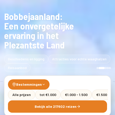
Bobbejaanland:
Een onvergetelijke
ervaring in het
Plezantste Land
Geschiedenis en ligging
Attracties voor echte waaghalzen
Reisaanbod
Bestemmingen
Alle prijzen
tot €1.000
€1.000 - 1.500
€1.500 - 2.
Bekijk alle 217602 reizen