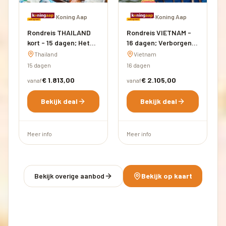
·
Koning Aap
·
Koning Aap
Rondreis THAILAND
Rondreis VIETNAM -
kort - 15 dagen; Het
16 dagen; Verborgen
'Land van de Glimlach'
charmes
Thailand
Vietnam
15 dagen
16 dagen
€ 1.813,00
€ 2.105,00
vanaf
vanaf
Bekijk deal
Bekijk deal
Meer info
Meer info
Bekijk overige aanbod
Bekijk op kaart