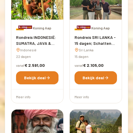
·
Koning Aap
·
Koning Aap
Rondreis INDONESIË:
Rondreis SRI LANKA -
SUMATRA, JAVA &
15 dagen; Schatten
BALI - 22 dagen;
van Ceylon
Indonesië
Sri Lanka
Groene rijstterrassen
22 dagen
15 dagen
en vulkanen
€ 2.591,00
€ 2.105,00
vanaf
vanaf
Bekijk deal
Bekijk deal
Meer info
Meer info