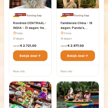
·
Koning Aap
·
Koning Aap
Rondreis CENTRAAL-
Familiereis China - 16
INDIA - 31 dagen; Het
dagen; Panda's,
onbekende hart van
vliegers en de Grote
India
China
India
Muur
31 dagen
16 dagen
€ 2.721,00
€ 2.677,00
vanaf
vanaf
Bekijk deal
Bekijk deal
Meer info
Meer info