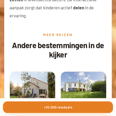
aanpak zorgt dat kinderen actief
delen
in de
ervaring.
MEER REIZEN
Andere bestemmingen in de
kijker
+10.000 reisdeals
·
Interhome
·
Interhome