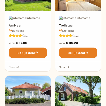
·
Interhome
·
Interhome
Am Meer
Trollstua
Duitsland
Duitsland
4,0
4,0
€ 87,00
€ 116,28
vanaf
vanaf
Bekijk deal
Bekijk deal
Meer info
Meer info