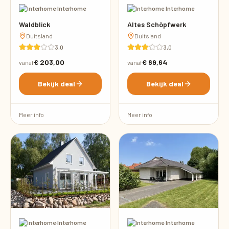
·
Interhome
·
Interhome
Waldblick
Altes Schöpfwerk
Duitsland
Duitsland
3,0
3,0
€ 203,00
€ 69,64
vanaf
vanaf
Bekijk deal
Bekijk deal
Meer info
Meer info
·
Interhome
·
Interhome