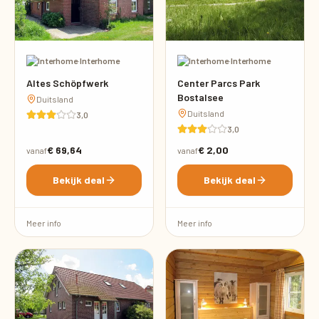
·
Interhome
·
Interhome
Altes Schöpfwerk
Center Parcs Park
Bostalsee
Duitsland
Duitsland
3,0
3,0
€ 69,64
€ 2,00
vanaf
vanaf
Bekijk deal
Bekijk deal
Meer info
Meer info