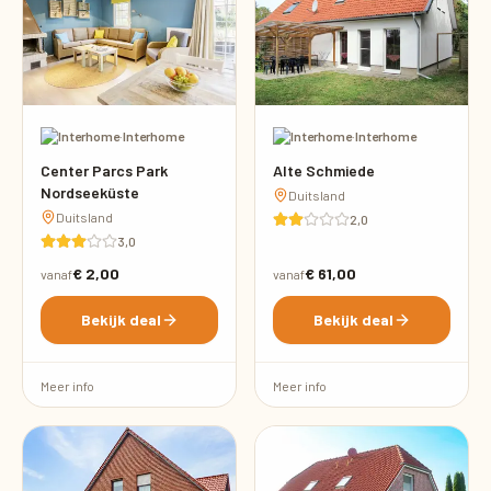
·
Interhome
·
Interhome
Center Parcs Park
Alte Schmiede
Nordseeküste
Duitsland
Duitsland
2,0
3,0
€ 2,00
€ 61,00
vanaf
vanaf
Bekijk deal
Bekijk deal
Meer info
Meer info