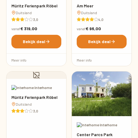
Müritz Ferienpark Röbel
Am Meer
Duitsland
Duitsland
3,0
4,0
€ 319,00
€ 96,00
vanaf
vanaf
Bekijk deal
Bekijk deal
Meer info
Meer info
·
Interhome
Müritz Ferienpark Röbel
Duitsland
3,0
·
Interhome
Center Parcs Park