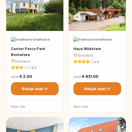
·
Interhome
·
Interhome
Center Parcs Park
Haus Wildstein
Bostalsee
Duitsland
Duitsland
4,0
3,0
€ 2,00
€ 831,00
vanaf
vanaf
Bekijk deal
Bekijk deal
Meer info
Meer info