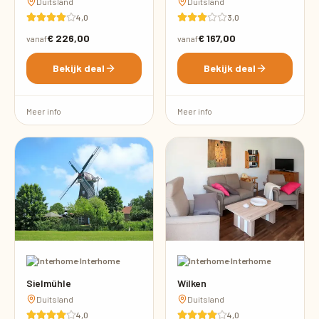
Duitsland
Duitsland
4,0
3,0
€ 226,00
€ 167,00
vanaf
vanaf
Bekijk deal
Bekijk deal
Meer info
Meer info
·
Interhome
·
Interhome
Sielmühle
Wilken
Duitsland
Duitsland
4,0
4,0