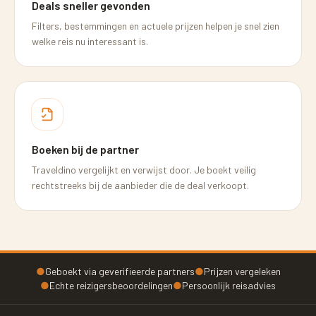
Deals sneller gevonden
Filters, bestemmingen en actuele prijzen helpen je snel zien
welke reis nu interessant is.
Boeken bij de partner
Traveldino vergelijkt en verwijst door. Je boekt veilig
rechtstreeks bij de aanbieder die de deal verkoopt.
●
Geboekt via geverifieerde partners
●
Prijzen vergeleken
●
Echte reizigersbeoordelingen
●
Persoonlijk reisadvies