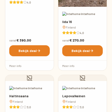
4,0
·
Interhome
Iida 16
Finland
4,0
€ 390,00
€ 270,00
vanaf
vanaf
Bekijk deal
Bekijk deal
Meer info
Meer info
·
Interhome
·
Interhome
Haltinsaana
Lepovalkeinen
Finland
Finland
3,0
3,0