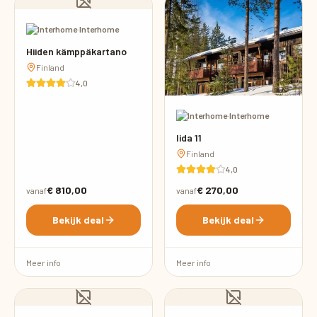
·
Interhome
Hiiden kämppäkartano
Finland
4,0
·
Interhome
Iida 11
Finland
4,0
€ 810,00
€ 270,00
vanaf
vanaf
Bekijk deal
Bekijk deal
Meer info
Meer info