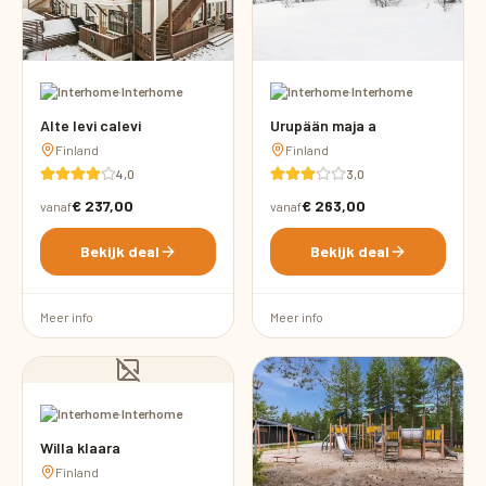
·
Interhome
·
Interhome
Alte levi calevi
Urupään maja a
Finland
Finland
4,0
3,0
€ 237,00
€ 263,00
vanaf
vanaf
Bekijk deal
Bekijk deal
Meer info
Meer info
·
Interhome
Willa klaara
Finland