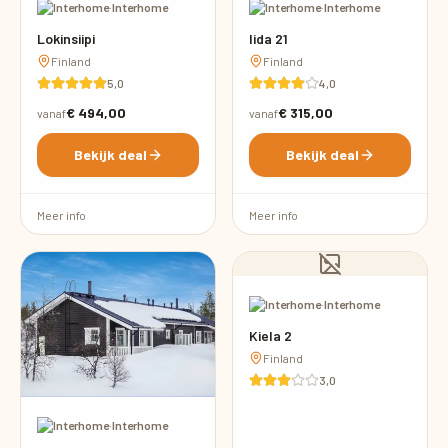
·
Interhome
·
Interhome
Lokinsiipi
Iida 21
Finland
Finland
5,0
4,0
€ 494,00
€ 315,00
vanaf
vanaf
Bekijk deal
Bekijk deal
Meer info
Meer info
·
Interhome
Kiela 2
Finland
3,0
·
Interhome