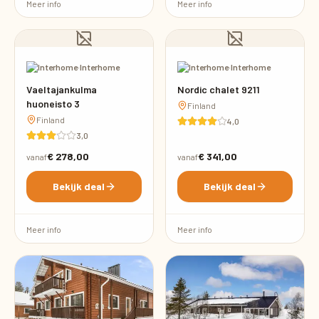
Meer info
Meer info
·
Interhome
·
Interhome
Vaeltajankulma
Nordic chalet 9211
huoneisto 3
Finland
Finland
4,0
3,0
€ 278,00
€ 341,00
vanaf
vanaf
Bekijk deal
Bekijk deal
Meer info
Meer info