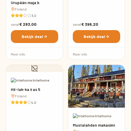
Urupään maja b
Finland
3,0
€ 263,00
€ 396,20
vanaf
vanaf
Bekijk deal
Bekijk deal
Meer info
Meer info
·
Interhome
Hil-lak-ka ii as 5
Finland
4,0
·
Interhome
Mustalahden makasiini