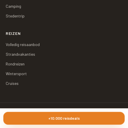
Camping
Stedentrip
REIZEN
Volledig reisaanbod
Strandvakanties
Rondreizen
Wintersport
Cruises
©
2026
Traveldino
·
Sitemap
Traveldino vergelijkt het aanbod van reispartners. Boekingen verlopen via
+10.000 reisdeals
de betreffende partner.