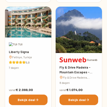
·
TUI
Liberty Signa
Fethiye, Turkije
·
Sunweb
5,0
Fly & Drive Madeira -
7 dagen
Mountain Escapes -
inclusief huurauto
Fly & Drive Madeira,
Portugal
8 dagen
€ 2.099,00
€ 1.074,00
vanaf
vanaf
Bekijk deal
Bekijk deal