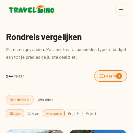
Rondreis vergelijken
25 reizen gevonden. Pas land/regio, aanbieder, type of budget
aan tot je precies de juiste deal ziet.
24+
reizen
Filters
1
Rondreis
Wis alles
Lijst
Kaart
Nieuwste
Prijs ↑
Prijs ↓