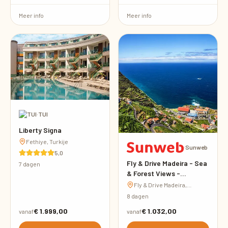
Meer info
Meer info
·
TUI
Liberty Signa
Fethiye, Turkije
·
Sunweb
5,0
Fly & Drive Madeira - Sea
7 dagen
& Forest Views -
inclusief huurauto
Fly & Drive Madeira,
Portugal
8 dagen
€ 1.999,00
€ 1.032,00
vanaf
vanaf