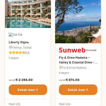
·
TUI
Liberty Signa
Fethiye, Turkije
·
Sunweb
5,0
Fly & Drive Madeira -
7 dagen
Valley & Coastal Drive -
inclusief huurauto
Fly & Drive Madeira,
Portugal
8 dagen
€ 2.069,00
€ 974,00
vanaf
vanaf
Bekijk deal
Bekijk deal
Meer info
Meer info