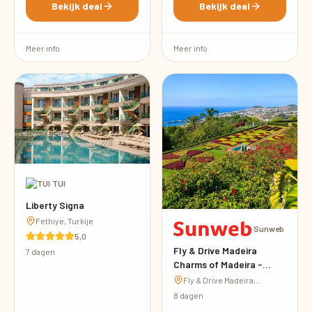
Bekijk deal
Bekijk deal
Meer info
Meer info
·
TUI
Liberty Signa
Fethiye, Turkije
·
Sunweb
5,0
Fly & Drive Madeira
7 dagen
Charms of Madeira -
inclusief huurauto
Fly & Drive Madeira,
Portugal
8 dagen