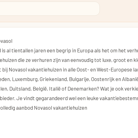
vasol
 is al tientallen jaren een begrip in Europa als het om het ver
huizen die ze verhuren zijn van eenvoudig tot luxe, groot en kle
t bij Novasol vakantiehuizen in alle Oost- en West-Europese la
eden
,
Luxemburg
,
Griekenland
,
Bulgarije
,
Oostenrijk
en Albanië.
len
,
Duitsland
,
België
,
Italië
of
Denemarken
? Wat je ook verki
bieder. Je vindt gegarandeerd wel een leuke vakantiebestemm
volledig aanbod Novasol vakantiehuizen