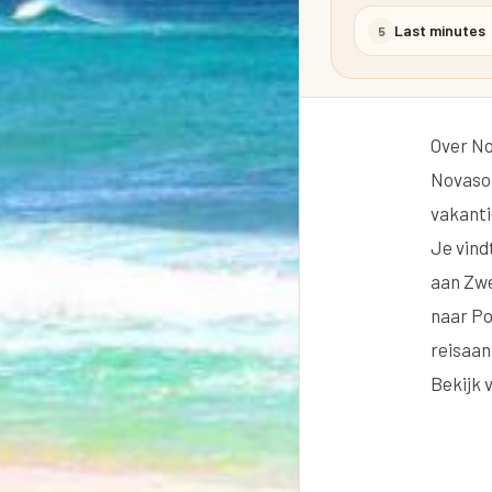
Last minutes
5
Over No
Novasol
vakantie
Je vind
aan
Zw
naar
Po
reisaan
Bekijk 