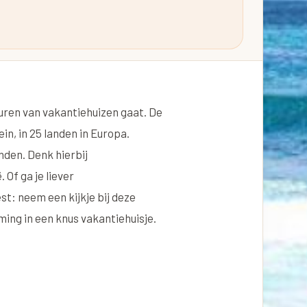
huren van
vakantiehuizen
gaat. De
in, in 25 landen in Europa.
nden. Denk hierbij
 Of ga je liever
est: neem een kijkje bij deze
ing in een knus vakantiehuisje.