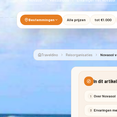
Over Novasol
Reisaanbod
Ervaringen met Novasol
Bestemmingen
Alle prijzen
tot €1.000
Traveldino
Reisorganisaties
Novasol v
In dit artikel
Over Novasol
1
Ervaringen m
3