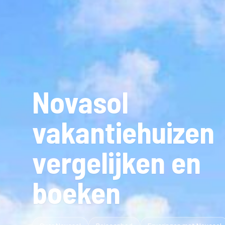
Novasol
vakantiehuizen
vergelijken en
boeken