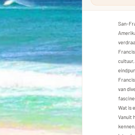
San-Fra
Amerika
verdraa
Francis
cultuur
eindpun
Francis
van div
fascine
Wat is 
Vanuit 
kennen.