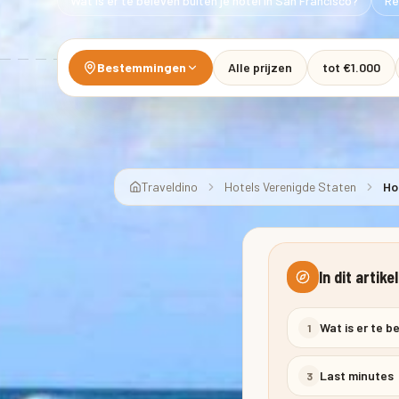
Wat is er te beleven buiten je hotel in San Francisco?
Re
Bestemmingen
Alle prijzen
tot €1.000
Traveldino
Hotels Verenigde Staten
Ho
In dit artikel
Wat is er te b
1
Last minutes
3