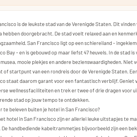
ncisco is de leukste stad van de Verenigde Staten. Dit vinden 
 hebben doorgebracht. De stad voelt relaxed aan en kenmerk
gzaamheid. San Francisco ligt op een schiereiland – ingekle
co Bay – en is gebouwd op maar liefst 47 heuvels. In de stad is
, musea, mooie plekjes en andere bezienswaardigheden. Niet vo
t of startpunt van een rondreis door de Verenigde Staten. Een v
co staat daarom garant voor een fantastisch verblijf. Geniet 
erse wellnessfaciliteiten en trek er twee of drie dragen voor u
rende stad op jouw tempo te ontdekken.
er te beleven buiten je hotel in San Francisco?
het hotel in San Francisco zijn er allerlei leuke uitstapjes te 
 De handbediende kabeltrammetjes bijvoorbeeld zijn een beke