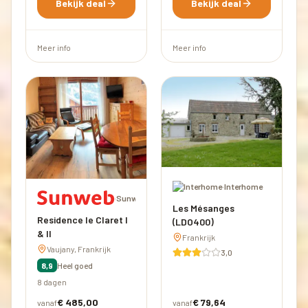
Bekijk deal
Bekijk deal
Meer info
Meer info
·
Interhome
·
Sunweb
Les Mésanges
Residence le Claret I
(LDO400)
& II
Frankrijk
Vaujany, Frankrijk
3,0
8,9
Heel goed
8 dagen
€ 485,00
€ 79,64
vanaf
vanaf