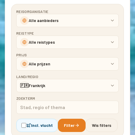
REISORGANISATIE
Alle aanbieders
REISTYPE
Alle reistypes
PRIJS
Alle prijzen
LAND/REGIO
🇫🇷
Frankrijk
ZOEKTERM
Incl. vlucht
Filter
Wis filters