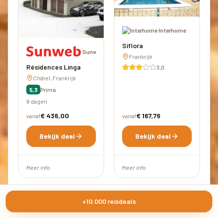
·
Interhome
Siflora
·
Sunweb
Frankrijk
Résidences Linga
3,0
Châtel, Frankrijk
5,3
Prima
8 dagen
€ 436,00
€ 167,76
vanaf
vanaf
Bekijk deal
Bekijk deal
Meer info
Meer info
+10.000 reisdeals