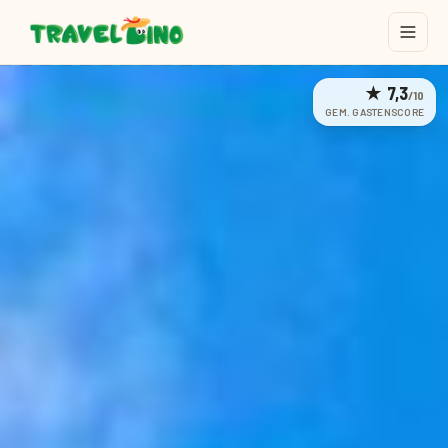
★
7,3
/10
GEM. GASTENSCORE