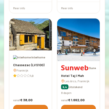
Meer info
Meer info
·
Interhome
Chassezac (LVS100)
·
Sunweb
Frankrijk
Hotel Taj I Mah
1,0
Les Arcs, Frankrijk
9,4
Uitstekend
8 dagen
€ 38,00
€ 1.662,00
vanaf
vanaf