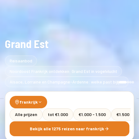
Grand Est
Reisaanbod
Noordoost Frankrijk ontdekken: Grand Est in vogelvlucht
Alsace, Lorraine en Champagne-Ardenne: welke past bij jou
frankrijk
Alle prijzen
tot €1.000
€1.000 - 1.500
€1.500 - 2.
Bekijk alle 1275 reizen naar frankrijk