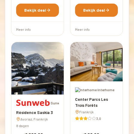
Bekijk deal
Bekijk deal
Meer info
Meer info
·
Interhome
Center Parcs Les
·
Sunweb
Trois Forêts
Résidence Saskia 3
Frankrijk
3,0
Avoriaz, Frankrijk
8 dagen