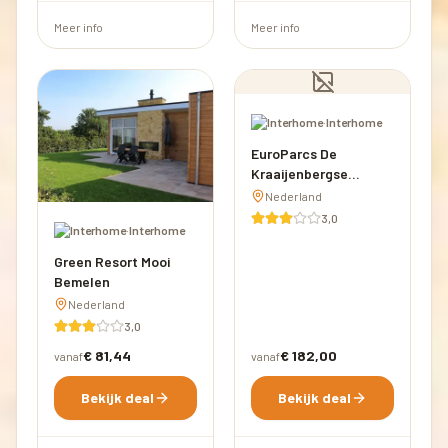
Meer info
Meer info
·
Interhome
EuroParcs De
Kraaijenbergse
Plassen
Nederland
3,0
·
Interhome
Green Resort Mooi
Bemelen
Nederland
3,0
€ 81,44
€ 182,00
vanaf
vanaf
Bekijk deal
Bekijk deal