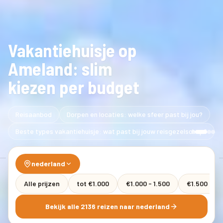
Vakantiehuisje op
Ameland: slim
kiezen per budget
Reisaanbod
Dorpen en locaties: welke sfeer past bij jou?
Beste types vakantiehuisje: wat past bij jouw reisgezelschap?
nederland
Alle prijzen
tot €1.000
€1.000 - 1.500
€1.500 - 2.
Bekijk alle 2136 reizen naar nederland