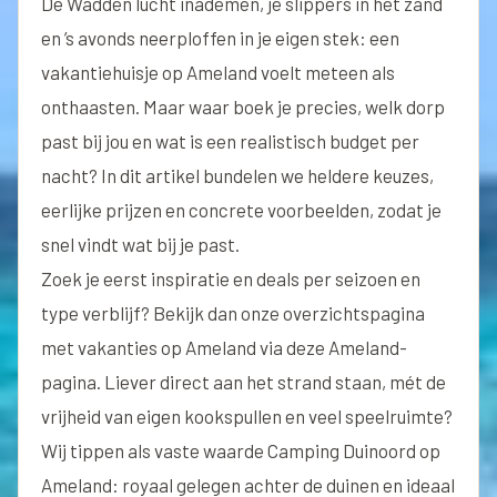
De Wadden lucht inademen, je slippers in het zand
en ’s avonds neerploffen in je eigen stek: een
vakantiehuisje op Ameland voelt meteen als
onthaasten. Maar waar boek je precies, welk dorp
past bij jou en wat is een realistisch budget per
nacht? In dit artikel bundelen we heldere keuzes,
eerlijke prijzen en concrete voorbeelden, zodat je
snel vindt wat bij je past.
Zoek je eerst inspiratie en deals per seizoen en
type verblijf? Bekijk dan onze overzichtspagina
met vakanties op Ameland via
deze Ameland-
pagina
. Liever direct aan het strand staan, mét de
vrijheid van eigen kookspullen en veel speelruimte?
Wij tippen als vaste waarde
Camping Duinoord op
Ameland
: royaal gelegen achter de duinen en ideaal