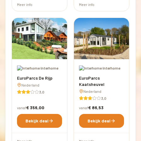
Meer info
Meer info
·
Interhome
·
Interhome
EuroParcs De Rijp
EuroParcs
Kaatsheuvel
Nederland
Nederland
3,0
3,0
€ 356,00
€ 86,53
vanaf
vanaf
Bekijk deal
Bekijk deal
Meer info
Meer info