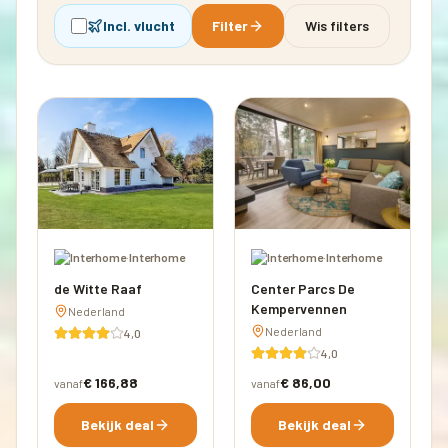
Incl. vlucht
Filter
Wis filters
·
Interhome
·
Interhome
de Witte Raaf
Center Parcs De
Kempervennen
Nederland
Nederland
4,0
4,0
€ 166,88
€ 86,00
vanaf
vanaf
Bekijk deal
Bekijk deal