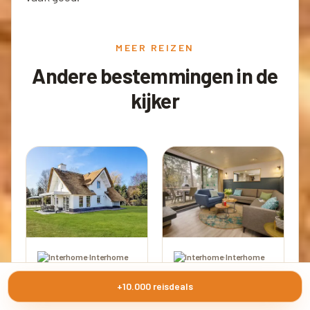
MEER REIZEN
Andere bestemmingen in de
kijker
·
Interhome
·
Interhome
de Witte Raaf
Center Parcs De
+10.000 reisdeals
Kempervennen
Nederland
Nederland
4,0