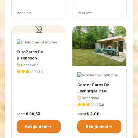
Meer info
Meer info
·
Interhome
EuroParcs De
Biesbosch
Nederland
3,0
·
Interhome
Center Parcs De
Limburgse Peel
Nederland
3,0
€ 99,53
€ 2,00
vanaf
vanaf
Bekijk deal
Bekijk deal