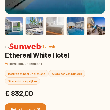
via
-
Sunweb
Ethereal White Hotel
Heraklion, Griekenland
Meer reizen naar Griekenland
Alle reizen van Sunweb
Stedentrip vergelijken
€ 832,00
Bekijk in de shop