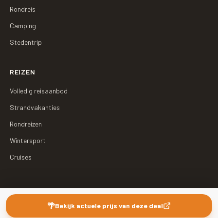
Rondreis
Camping
Stedentrip
REIZEN
Volledig reisaanbod
Strandvakanties
Rondreizen
Wintersport
Cruises
©
2026
Traveldino
·
Sitemap
🌴
Bekijk actuele prijs van deze deal
Traveldino vergelijkt het aanbod van reispartners. Boekingen verlopen via