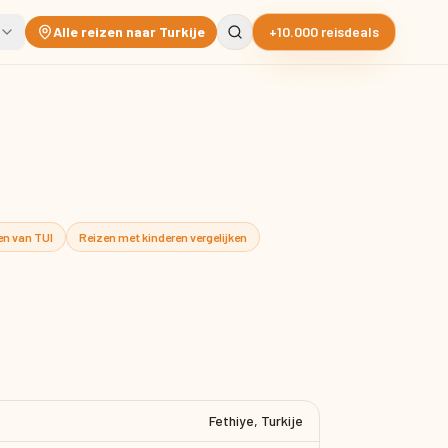
Alle reizen naar Turkije
+10.000 reisdeals
zen van TUI
Reizen met kinderen vergelijken
Fethiye, Turkije