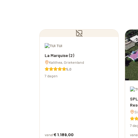
·
TUI
La Marquise (2)
Kalithea, Griekenland
5,0
7 dagen
SPL
Res
Si
7 da
€ 1.189,00
vanaf
vana