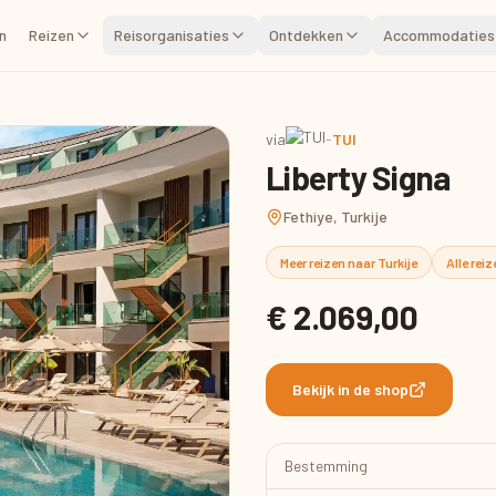
n
Reizen
Reisorganisaties
Ontdekken
Accommodaties
via
-
TUI
Liberty Signa
Fethiye, Turkije
Meer reizen naar Turkije
Alle rei
€ 2.069,00
Bekijk in de shop
Bestemming