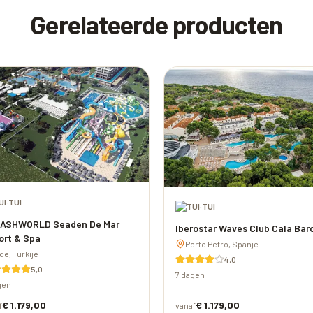
Gerelateerde producten
·
TUI
·
TUI
ASHWORLD Seaden De Mar
Iberostar Waves Club Cala Bar
ort & Spa
Porto Petro, Spanje
de, Turkije
4,0
5,0
7 dagen
gen
€ 1.179,00
€ 1.179,00
f
vanaf