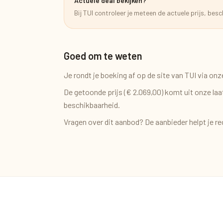
Actuele deal bekijken?
Bij
TUI
controleer je meteen de actuele prijs, bes
Goed om te weten
Je rondt je boeking af op de site van
TUI
via onze
De getoonde prijs (
€ 2.069,00
) komt uit onze la
beschikbaarheid.
Vragen over dit aanbod? De aanbieder helpt je re