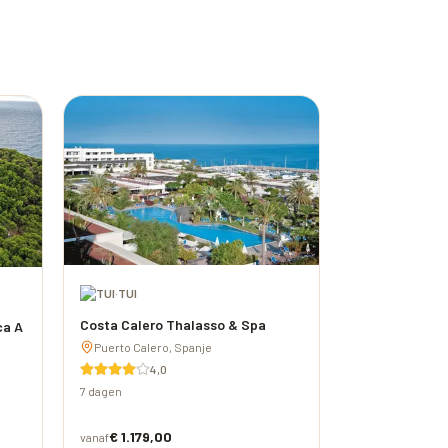
·
TUI
Costa Calero Thalasso & Spa
ca A
Puerto Calero, Spanje
4,0
7 dagen
€ 1.179,00
vanaf