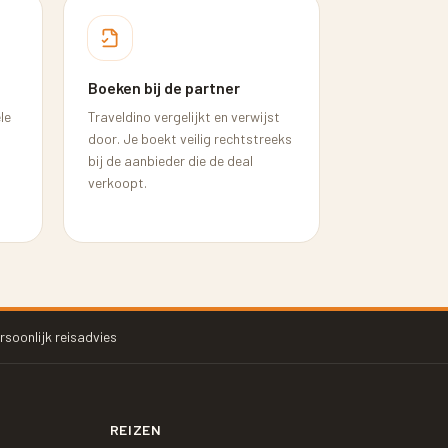
Boeken bij de partner
le
Traveldino vergelijkt en verwijst
door. Je boekt veilig rechtstreeks
bij de aanbieder die de deal
verkoopt.
rsoonlijk reisadvies
REIZEN