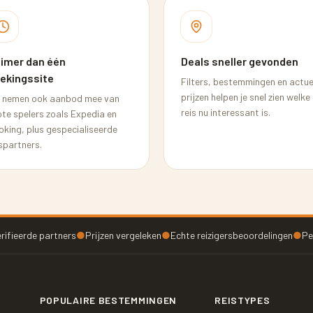
imer dan één
Deals sneller gevonden
ekingssite
Filters, bestemmingen en actue
prijzen helpen je snel zien welke
 nemen ook aanbod mee van
reis nu interessant is.
ote spelers zoals Expedia en
oking, plus gespecialiseerde
spartners.
rifieerde partners
●
Prijzen vergeleken
●
Echte reizigersbeoordelingen
●
Pe
POPULAIRE BESTEMMINGEN
REISTYPES