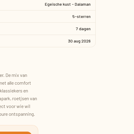
Egeïsche kust - Dalaman
5-sterren
7 dagen
30 aug 2026
er. De mix van
 met alle comfort
 klassiekers en
apark, roetjsen van
ect voor wie wil
 pure ontspanning.