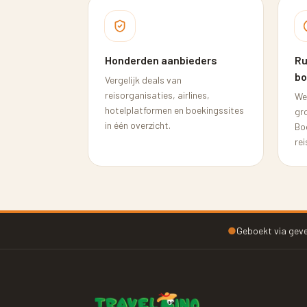
Honderden aanbieders
Ru
bo
Vergelijk deals van
reisorganisaties, airlines,
We
hotelplatformen en boekingssites
gr
in één overzicht.
Bo
rei
●
Geboekt via geve