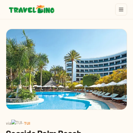
via
-
TUI