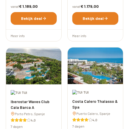
€ 1.189,00
€ 1.179,00
vanaf
vanaf
Bekijk deal
Bekijk deal
Meer info
Meer info
·
TUI
·
TUI
Costa Calero Thalasso &
Iberostar Waves Club
Spa
Cala Barca A
Puerto Calero, Spanje
Porto Petro, Spanje
4,0
4,0
7 dagen
7 dagen