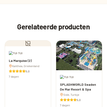
Gerelateerde producten
·
TUI
La Marquise (2)
Kalithea, Griekenland
5,0
7 dagen
·
TUI
SPLASHWORLD Seaden
De Mar Resort & Spa
Side, Turkije
5,0
7 dagen