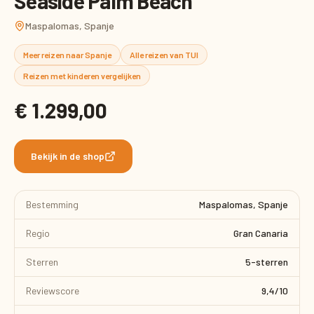
Seaside Palm Beach
Maspalomas, Spanje
Meer reizen naar Spanje
Alle reizen van TUI
Reizen met kinderen vergelijken
€ 1.299,00
Bekijk in de shop
Bestemming
Maspalomas, Spanje
Regio
Gran Canaria
Sterren
5-sterren
Reviewscore
9,4/10